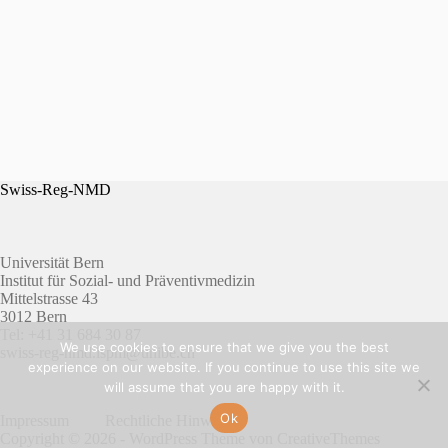
Swiss-Reg-NMD
Universität Bern
Institut für Sozial- und Präventivmedizin
Mittelstrasse 43
3012 Bern
Tel: +41 31 684 30 87
We use cookies to ensure that we give you the best
swiss-reg-nmd.ispm@unibe.ch
experience on our website. If you continue to use this site we
will assume that you are happy with it.
Ok
Impressum
Rechtliche Hinweise
Copyright © 2026 - WordPress Theme von
CreativeThemes