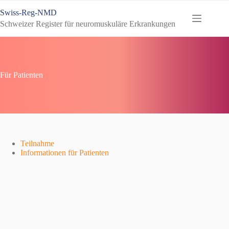
Zum
Swiss-Reg-NMD
Inhalt
springen
Schweizer Register für neuromuskuläre Erkrankungen
Für Patienten
Teilnahme
Informationen für Patienten